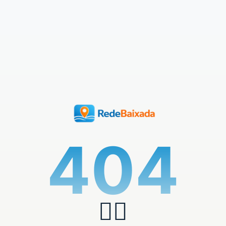
404
🏄‍♂️