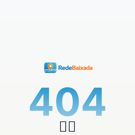
404
🏄‍♂️