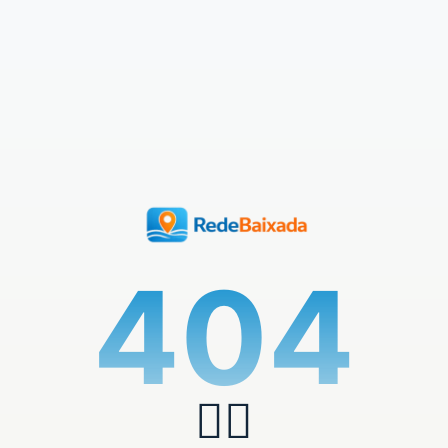
404
🏄‍♂️