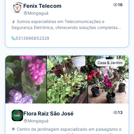
16
Fenix Telecom
Mongaguá
📡 Somos especialistas em Telecomunicações e
Segurança Eletrônica, oferecendo soluções completas
para residências, condomínios e empresas. Atendemos
5513996852329
de Peruíbe a Guarujá, sempre com qualidade e
tecnologia de ponta.
Casa & Jardim
13
Flora Raiz São José
Mongaguá
🌟 Centro de jardinagem especializado em paisagismo e