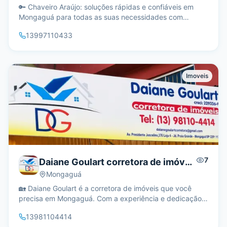
🔑 Chaveiro Araújo: soluções rápidas e confiáveis em
Mongaguá para todas as suas necessidades com
chaves e fechaduras. ✨ Por que escolher a gente: ✓
13997110433
Atendimento ágil e eficiente ✓ Experiência com diversos
tipos de fechaduras ✓ Disponibilidade para emergências
📍 Atendimento — Estamos sempre prontos para atender
você em Mongaguá, com agilidade e praticidade. 💙
Imoveis
Nosso jeito — Tratamos cada cliente com atenção e
cuidado, garantindo que você se sinta seguro e
satisfeito. Entre em contato conosco e conheça o nosso
serviço!
7
Daiane Goulart corretora de imóveis CRECI 229337-F
Mongaguá
🏡 Daiane Goulart é a corretora de imóveis que você
precisa em Mongaguá. Com a experiência e dedicação,
ela transforma a busca pelo imóvel ideal em uma jornada
13981104414
tranquila e segura. ✨ Por que escolher a gente: ✓