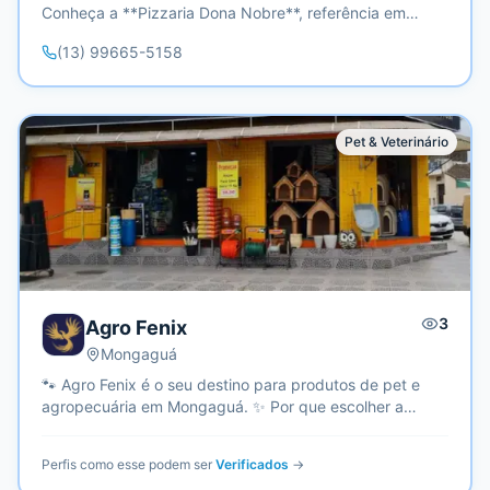
Conheça a **Pizzaria Dona Nobre**, referência em
rodízios e pizzas artesanais em Mongaguá – SP. Um
(13) 99665-5158
espaço acolhedor que une o melhor da gastronomia com
conforto e diversão! 📅 **Horários de Funcionamento:**
Abertos todos os dias, até meia-noite. Experimente o
rodízio mais saboroso da cidade! 💳 **Formas de
Pet & Veterinário
Pagamento:** Aceitamos cartões de débito, crédito e
entrega sem contato.
3
Agro Fenix
Mongaguá
🐾 Agro Fenix é o seu destino para produtos de pet e
agropecuária em Mongaguá. ✨ Por que escolher a
gente: ✓ Variedade ampla de rações para pets ✓
Produtos de qualidade para agropecuária ✓
Perfis como esse podem ser
Verificados
→
Atendimento acolhedor e personalizado 🏡 Localização