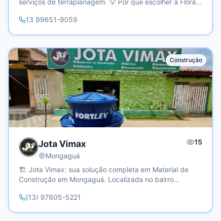
serviços de terraplanagem. 💡 Por que escolher a Flora
Raiz São José? ✔ Experiência em paisagismo e
13 99651-9059
jardinagem. ✔ Atendimento especializado e
personalizado.
Construção
15
Jota Vimax
Mongaguá
🏗️ Jota Vimax: sua solução completa em Material de
Construção em Mongaguá. Localizada no bairro
Jussaras, próxima a Agenor de Campos, oferecemos
(13) 97605-5221
tudo que você precisa para sua obra. ✨ Por que
escolher a gente: ✓ Atendimento personalizado para
ajudar você a encontrar o que precisa ✓ Entrega prática