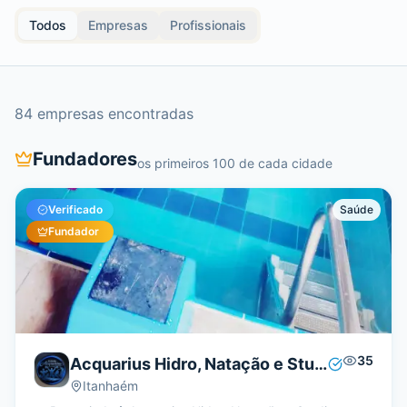
Todos
Empresas
Profissionais
84
empresa
s
encontrada
s
Fundadores
os primeiros 100 de cada cidade
Verificado
Saúde
Fundador
35
Acquarius Hidro, Natação e Studio
Itanhaém