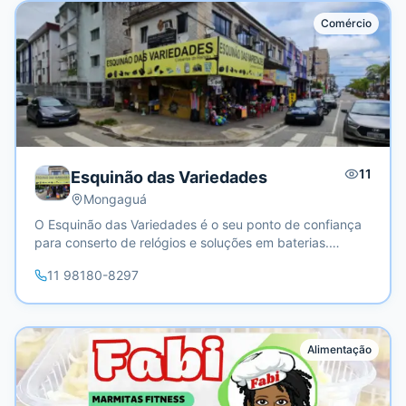
técnicas de alta qualidade. ✔️ Ambiente confortável e
Comércio
relaxante. ✔️ Profissional qualificada e experiente. 🛍
Promoções em destaque: 🎉 Consulte nossos pacotes
especiais para tratamentos faciais e corporais!
11
Esquinão das Variedades
Mongaguá
O Esquinão das Variedades é o seu ponto de confiança
para conserto de relógios e soluções em baterias.
Atendemos com qualidade e eficiência para garantir seu
11 98180-8297
dia a dia sem preocupações!
Alimentação