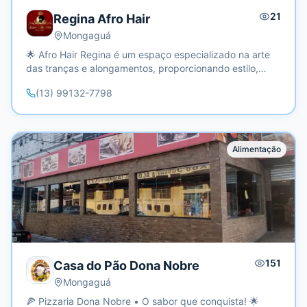
21
Regina Afro Hair
Mongaguá
🌟 Afro Hair Regina é um espaço especializado na arte
das tranças e alongamentos, proporcionando estilo,
autenticidade e autoestima para todos que valorizam a
(13) 99132-7798
cultura afro. Localizado no Balneário Regina Maria, em
Mongaguá, oferecemos serviços de alta qualidade para
transformar seu visual com beleza e naturalidade.
Alimentação
151
Casa do Pão Dona Nobre
Mongaguá
🍕 Pizzaria Dona Nobre • O sabor que conquista! 🌟