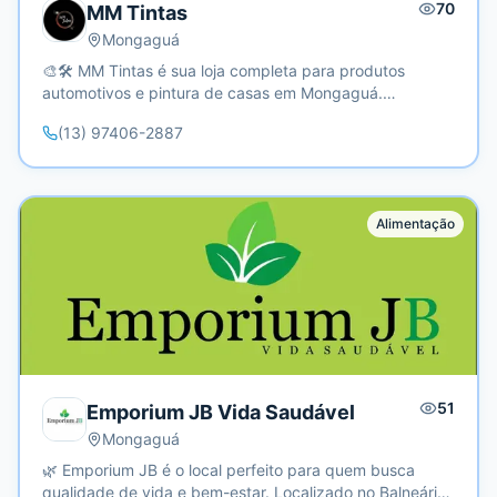
70
MM Tintas
Mongaguá
🎨🛠️ MM Tintas é sua loja completa para produtos
automotivos e pintura de casas em Mongaguá.
Localizada no Balneário Barigui, nossa loja oferece uma
(13) 97406-2887
ampla gama de produtos e serviços para atender às
suas necessidades com qualidade e eficiência.
Alimentação
51
Emporium JB Vida Saudável
Mongaguá
🌿 Emporium JB é o local perfeito para quem busca
qualidade de vida e bem-estar. Localizado no Balneário